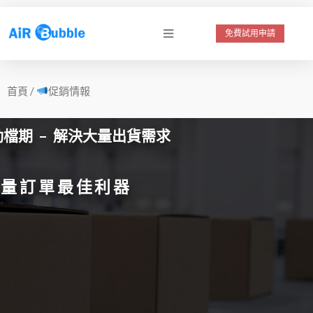
跳
至
免費試用申請
主
要
首頁
/
促銷情報
內
容
檔期 – 解決大量出貨需求
海量訂單最佳利器