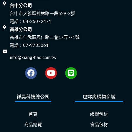
台中分公司
台中市大雅區神林路一段529-3號
電話：
04-35072471
高雄分公司
高雄市仁武區鳳仁路二巷17弄7-1號
電話：
07-9735061
info@xiang-hao.com.tw
F
Y
L
a
o
i
c
u
n
e
t
e
祥昊科技總公司
包妳爽購物商城
b
u
o
b
o
e
首頁
緩衝包材
k
商品總覽
食品包材