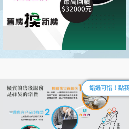
錯過可惜！點