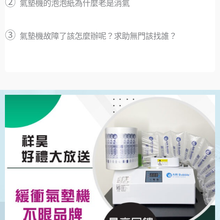
②
氣墊機的泡泡紙為什麼老是消氣
③
氣墊機故障了該怎麼辦呢？求助無門該找誰？