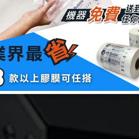
2
膜
立即試用 專人服務
約