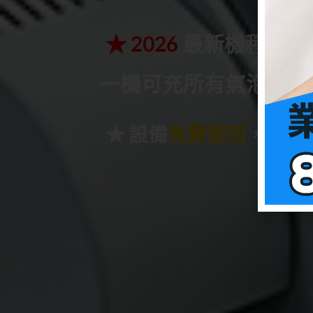
★ 2026
最新機種
NX2
一機可充所有氣泡紙膠
★ 設備
免費使用
，
不綁