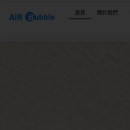
跳
首頁
關於我們
至
主
要
內
容