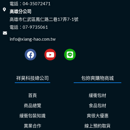
電話：
04-35072471
高雄分公司
高雄市仁武區鳳仁路二巷17弄7-1號
電話：
07-9735061
info@xiang-hao.com.tw
F
Y
L
a
o
i
c
u
n
e
t
e
祥昊科技總公司
包妳爽購物商城
b
u
o
b
o
e
首頁
緩衝包材
k
商品總覽
食品包材
緩衝包裝知識
爽很大優惠
異業合作
線上預約取貨