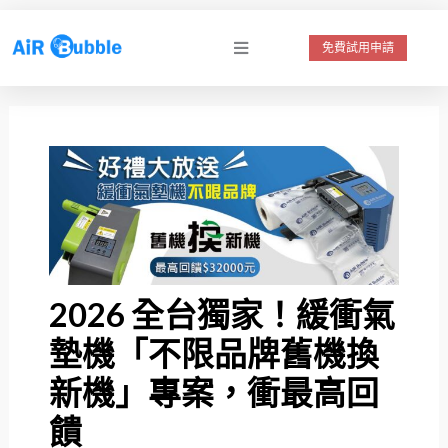
跳
至
免費試用申請
主
要
內
容
2026 全台獨家！緩衝氣
墊機「不限品牌舊機換
新機」專案，衝最高回
饋