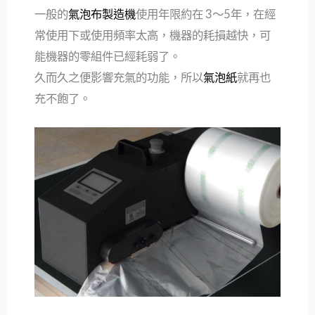
一般的
氣泡布製造機
使用年限約在 3～5年，在經
常使用下或使用頻率太高，機器的耗損越快，可
能機器的零組件已經耗弱了。
久而久之便影響充氣的功能，所以
氣泡紙
就再也
充不飽了。