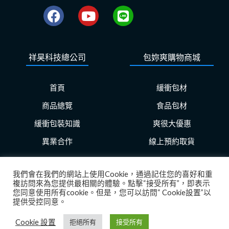
F
Y
L
a
o
i
c
u
n
e
t
e
祥昊科技總公司
包妳爽購物商城
b
u
o
b
o
e
首頁
緩衝包材
k
商品總覽
食品包材
緩衝包裝知識
爽很大優惠
異業合作
線上預約取貨
我們會在我們的網站上使用Cookie，通過記住您的喜好和重
複訪問來為您提供最相關的體驗。點擊“接受所有”，即表示
Copyright © 2023 祥昊科技有限公司 著作權所有
您同意使用所有cookie。但是，您可以訪問“ Cookie設置”以
提供受控同意。
隱私權政策
Cookie 設置
拒絕所有
接受所有