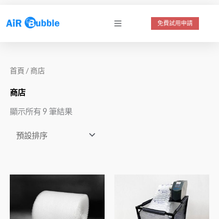
跳
至
免費試用申請
主
要
內
首頁
/ 商店
容
商店
顯示所有 9 筆結果