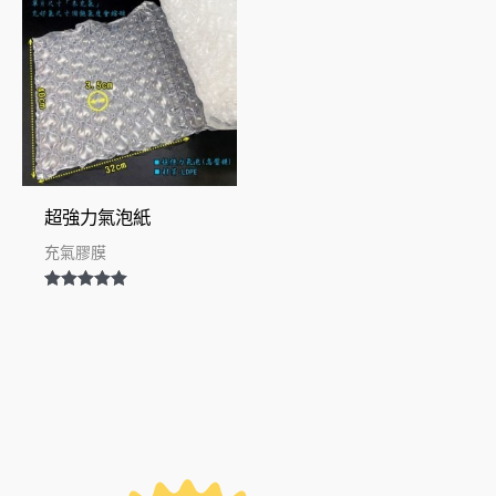
超強力氣泡紙
充氣膠膜
評分
5.00
滿分 5