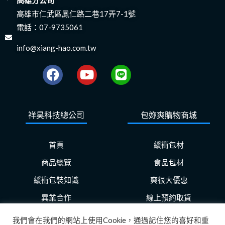
高雄市仁武區鳳仁路二巷17弄7-1號
電話：
07-9735061
info@xiang-hao.com.tw
F
Y
L
a
o
i
c
u
n
e
t
e
祥昊科技總公司
包妳爽購物商城
b
u
o
b
o
e
首頁
緩衝包材
k
商品總覽
食品包材
緩衝包裝知識
爽很大優惠
異業合作
線上預約取貨
我們會在我們的網站上使用Cookie，通過記住您的喜好和重