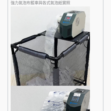
強力氣泡布籃車與各式氣泡紙實照