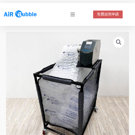
跳
至
免費試用申請
主
要
強
內
力
容
氣
泡
布
籃
車
數
量