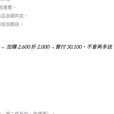
折抵運費。
商品金額判定。
再追加贈送。
00 → 加購 2,600 折 2,000 →實付 30,100，不會再多送
案、第二件折扣、免運等）。