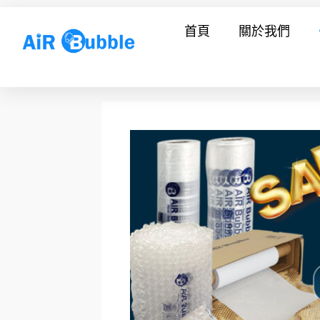
跳
首頁
關於我們
至
主
要
內
容