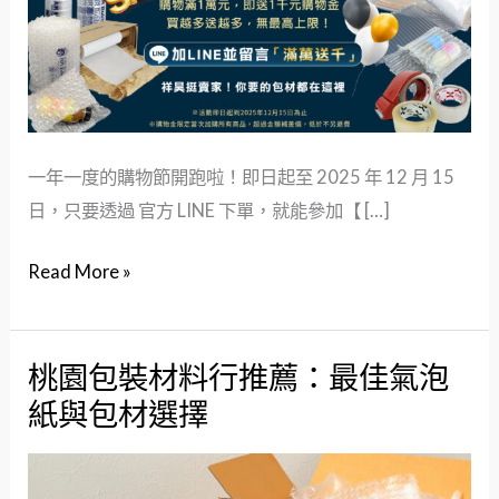
拿
千
元
購
物
一年一度的購物節開跑啦！即日起至 2025 年 12 月 15
金
日，只要透過 官方 LINE 下單，就能參加【 […]
購
Read More »
物
節
好
桃園包裝材料行推薦：最佳氣泡
桃
康
紙與包材選擇
園
限
包
時
裝
放