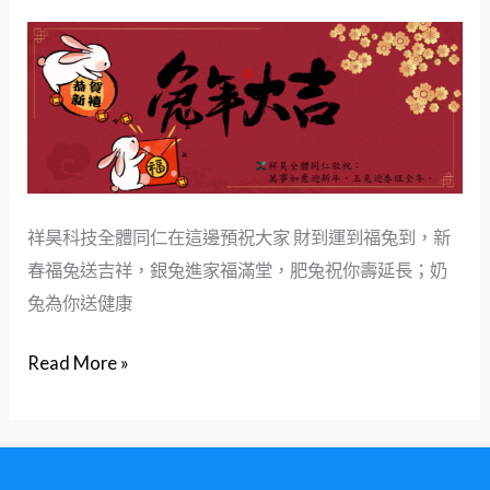
兔
年
大
吉！
新
年
快
祥昊科技全體同仁在這邊預祝大家 財到運到福兔到，新
樂
春福兔送吉祥，銀兔進家福滿堂，肥兔祝你壽延長；奶
～
兔為你送健康
Read More »