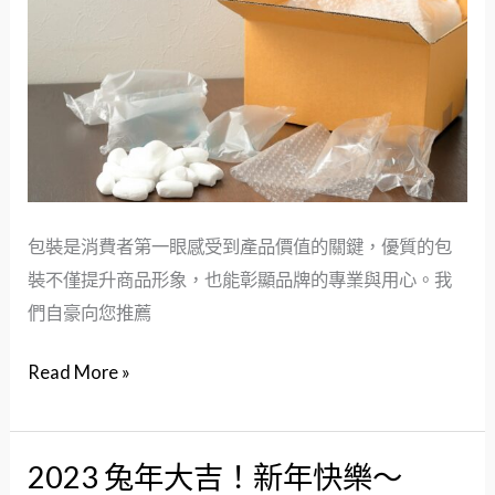
材
送
料
行
推
薦：
最
佳
氣
包裝是消費者第一眼感受到產品價值的關鍵，優質的包
泡
裝不僅提升商品形象，也能彰顯品牌的專業與用心。我
紙
們自豪向您推薦
與
Read More »
包
材
選
2023 兔年大吉！新年快樂～
擇
2023