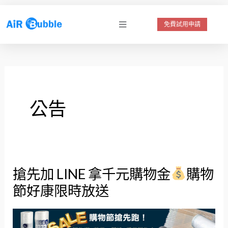
跳
至
免費試用申請
主
要
內
容
公告
搶先加 LINE 拿千元購物金
購物
搶
節好康限時放送
先
加
LINE