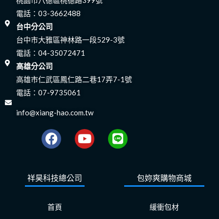
電話：
03-3662488
台中分公司
台中市大雅區神林路一段529-3號
電話：
04-35072471
高雄分公司
高雄市仁武區鳳仁路二巷17弄7-1號
電話：
07-9735061
info@xiang-hao.com.tw
F
Y
L
a
o
i
c
u
n
e
t
e
祥昊科技總公司
包妳爽購物商城
b
u
o
b
o
e
首頁
緩衝包材