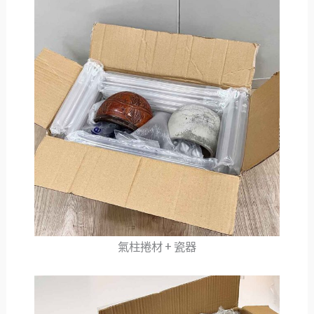
氣柱捲材 + 瓷器