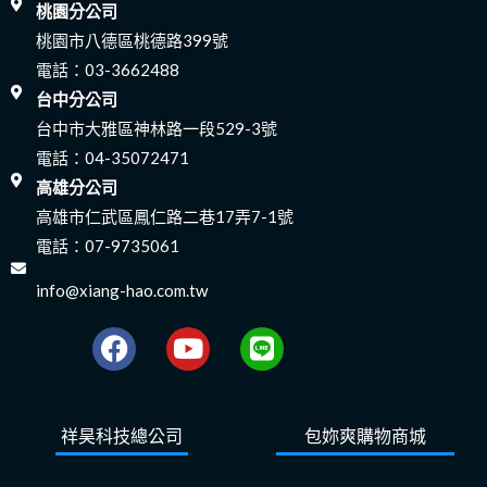
桃園分公司
桃園市八德區桃德路399號
電話：
03-3662488
台中分公司
台中市大雅區神林路一段529-3號
電話：
04-35072471
高雄分公司
高雄市仁武區鳳仁路二巷17弄7-1號
電話：
07-9735061
info@xiang-hao.com.tw
F
Y
L
a
o
i
c
u
n
e
t
e
祥昊科技總公司
包妳爽購物商城
b
u
o
b