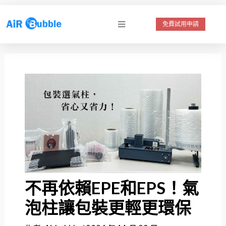
跳
至
免費試用申請
主
要
內
容
不再依賴EPE和EPS！氣
泡柱讓包裝更輕更環保