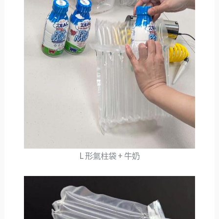
L 形氣柱袋 + 牛奶