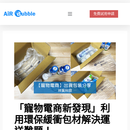
跳
至
免費試用申請
主
要
內
容
「寵物電商新發現」利
用環保緩衝包材解決運