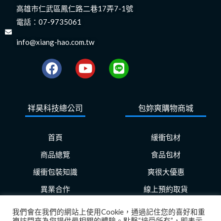
高雄市仁武區鳳仁路二巷17弄7-1號
電話：
07-9735061
info@xiang-hao.com.tw
F
Y
L
a
o
i
c
u
n
e
t
e
祥昊科技總公司
包妳爽購物商城
b
u
o
b
o
e
首頁
緩衝包材
k
商品總覽
食品包材
緩衝包裝知識
爽很大優惠
異業合作
線上預約取貨
我們會在我們的網站上使用Cookie，通過記住您的喜好和重
複訪問來為您提供最相關的體驗。點擊“接受所有”，即表示