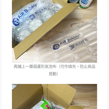
再鋪上一層葫蘆形氣泡布（可作填充，防止商品
晃動）