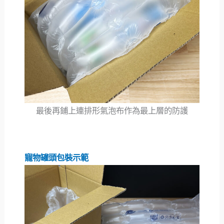
最後再鋪上連排形氣泡布作為最上層的防護
寵物罐頭包裝示範