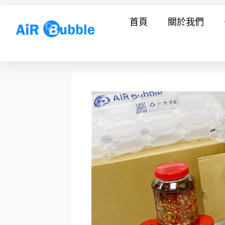
跳
首頁
關於我們
至
主
要
內
容