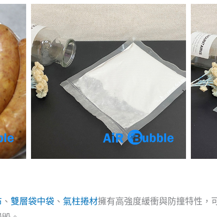
布
、
雙層袋中袋
、
氣柱捲材
擁有高強度緩衝與防撞特性，