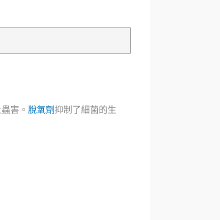
止蟲害。
脫氧劑
抑制了細菌的生